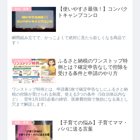
【使いやすさ最強！】コンパク
家族・家事
トキャンプコンロ
瞬間組み立てで、かっこよくて絶対に見たら欲しくなる商品で
す！
ふるさと納税のワンストップ特
お金の勉強
例とは？確定申告なしで控除を
受ける条件と申請のやり方
ワンストップ特例とは、申請書1枚で確定申告なしにふるさと納
税の控除が受けられる制度。使える3つの条件（5自治体以内な
ど）、翌年1月10日必着の締切、医療費控除で無効になる落とし
穴まで解説します。
【子育ての悩み】子育てママ・
家族・家事
パパに送る言葉