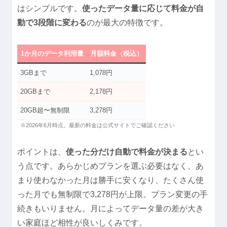
はシンプルです。
使ったデータ量に応じて料金が自
動で3段階に変わる
のが最大の特徴です。
1か月のデータ利用量
月額料金（税込）
3GBまで
1,078円
20GBまで
2,178円
20GB超〜無制限
3,278円
※2026年6月時点。最新の料金は公式サイトでご確認ください
ポイントは、
使った分だけ自動で料金が決まる
とい
う点です。あらかじめプランを選ぶ必要はなく、あ
まり使わなかった月は勝手に安くなり、たくさん使
った月でも無制限で3,278円が上限。プラン変更の手
続きもいりません。月によってデータ量の差が大き
い家庭ほど相性が良いしくみです。