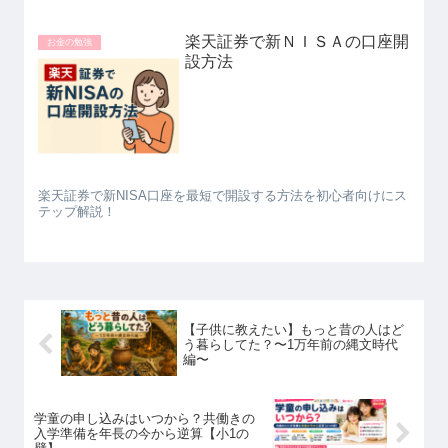
楽天証券で新ＮＩＳＡの口座開
お金の勉強
設方法
楽天証券で新NISA口座を最短で開設する方法を初心者向けにス
テップ解説！
【子供に教えたい】もっと昔の人はど
う暮らしてた？〜1万年前の縄文時代
編〜
学童の申し込みはいつから？共働きの
入学準備を年長の今から逆算【小1の