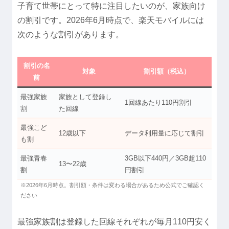
子育て世帯にとって特に注目したいのが、家族向け
の割引です。2026年6月時点で、楽天モバイルには
次のような割引があります。
割引の名
対象
割引額（税込）
前
最強家族
家族として登録し
1回線あたり110円割引
割
た回線
最強こど
12歳以下
データ利用量に応じて割引
も割
最強青春
3GB以下440円／3GB超110
13〜22歳
割
円割引
※2026年6月時点。割引額・条件は変わる場合があるため公式でご確認く
ださい
最強家族割は登録した回線それぞれが毎月110円安く