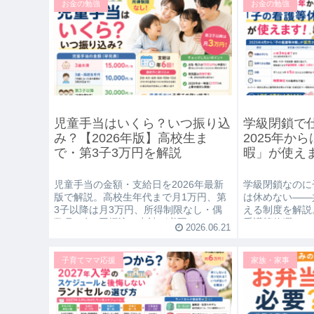
お金の勉強
お金の勉強
児童手当はいくら？いつ振り込
学級閉鎖で
み？【2026年版】高校生ま
2025年か
で・第3子3万円を解説
暇」が使え
児童手当の金額・支給日を2026年最新
学級閉鎖なのに
版で解説。高校生年代まで月1万円、第
は休めない——
3子以降は月3万円、所得制限なし・偶
える制度を解説
数月の年6回振込。申請が必要なケース
看護等休暇」は
2026.06.21
や、もらった手当の活かし方までわかり
取得可能に。有
やすくまとめました。
の伝え方も紹介
子育てママ応援
家族・家事