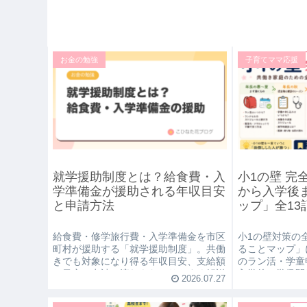
お金の勉強
子育てママ応援
就学援助制度とは？給食費・入
小1の壁 完
学準備金が援助される年収目安
から入学後
と申請方法
ップ」全13
給食費・修学旅行費・入学準備金を市区
小1の壁対策の
町村が援助する「就学援助制度」。共働
ることマップ」
きでも対象になり得る年収目安、支給額
のラン活・学童
の目安、申請の流れをわかりやすく解説
入学後の学級閉
2026.07.27
します。
の弁当問題まで
辿れます。