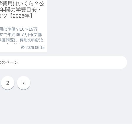
学費用はいくら？公
6年間の学費目安・
ツ【2026年】
用は準備で10〜15万
で年約36.7万円(文部
年度調査)。費用の内訳と
安、安く抑える7つのコ
2026.06.15
給食費無償化まで家計目
。
次のページ
2