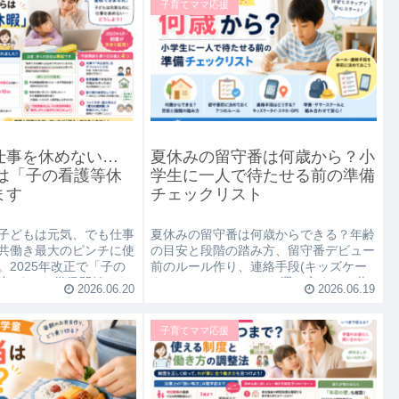
子育てママ応援
仕事を休めない…
夏休みの留守番は何歳から？小
らは「子の看護等休
学生に一人で待たせる前の準備
ます
チェックリスト
子どもは元気、でも仕事
夏休みの留守番は何歳からできる？年齢
共働き最大のピンチに使
の目安と段階の踏み方、留守番デビュー
。2025年改正で「子の
前のルール作り、連絡手段(キッズケー
小3まで・学級閉鎖でも
タイ・スマホ・GPS)の選び方まで、共
2026.06.20
2026.06.19
給との使い分けや会社へ
働き家庭向けにチェックリスト形式で解
します。
説します。
子育てママ応援