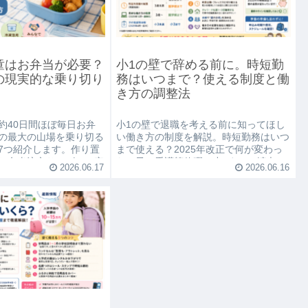
童はお弁当が必要？
小1の壁で辞める前に。時短勤
の現実的な乗り切り
務はいつまで？使える制度と働
き方の調整法
約40日間ほぼ毎日お弁
小1の壁で退職を考える前に知ってほし
の最大の山場を乗り切る
い働き方の制度を解説。時短勤務はいつ
7つ紹介します。作り置
まで使える？2025年改正で何が変わっ
お弁当注文サービス・宅
た？子の看護等休暇の小3までの拡大、
2026.06.17
2026.06.16
けまで、無理しない夏の
会社との交渉のポイントまでまとめまし
た。