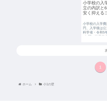
小学校の入
立の内訳と
安く抑えるコ
小学校の入学費
円、入学後は公立
科学省・令和5
6年間の学費目
ツ、就学援助・
線で解説します
1
ホーム
小1の壁