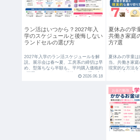
ラン活はいつから？2027年入
夏休みの学
学のスケジュールと後悔しない
共働き家庭
ランドセルの選び方
方7選
2027年入学のラン活スケジュールを解
夏休みの学童は
説。展示会は春〜夏、工房系の締切は早
当。共働き家庭
め、型落ちなら半額も。平均購入価格約
現実的な方法を
6万円のランドセルで後悔しない選び方
き・冷凍ワザ・
2026.06.18
のポイントを、家計目線でまとめまし
配弁当の使い分
た。
回し方を解説。
お金の勉強