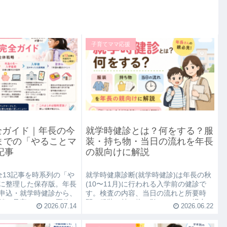
子育てママ応援
全ガイド｜年長の今
就学時健診とは？何をする？服
までの「やることマ
装・持ち物・当日の流れを年長
記事
の親向けに解説
全13記事を時系列の「や
就学時健康診断(就学時健診)は年長の秋
に整理した保存版。年長
(10〜11月)に行われる入学前の健診で
申込・就学時健診から、
す。検査の内容、当日の流れと所要時
鎖・見守りGPS・夏休み
間、服装・持ち物、引っかかった場合は
2026.07.14
2026.06.22
、時期別に必要な記事へ
どうなるかまで、初めての方向けにわか
りやすく解説します。