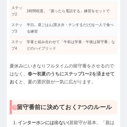
ステッ
1時間程度。「困ったら電話する」練習をセットで
プ2
ステッ
半日。昼ごはん(置き弁・チンするだけ)を一人で食べ
プ3
る練習
ステッ
学童と組み合わせて「午前は学童・午後は留守番」な
プ4
どのハイブリッド
夏休みにいきなりフルタイムの留守番をさせるので
はなく、
春〜初夏のうちにステップ1〜2を済ませて
おく
と、夏の選択肢が一気に広がります。
留守番前に決めておく7つのルール
インターホンには出ない
(居留守が基本。「親は