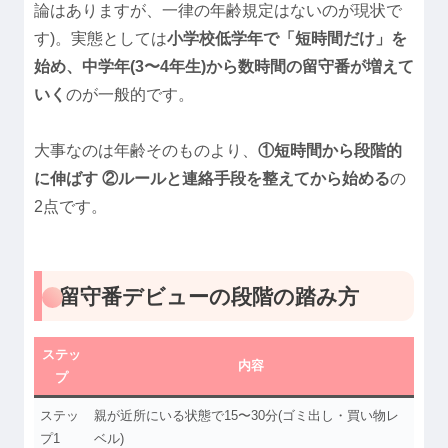
論はありますが、一律の年齢規定はないのが現状で
す)。実態としては
小学校低学年で「短時間だけ」を
始め、中学年(3〜4年生)から数時間の留守番が増えて
いく
のが一般的です。
大事なのは年齢そのものより、
①短時間から段階的
に伸ばす ②ルールと連絡手段を整えてから始める
の
2点です。
留守番デビューの段階の踏み方
ステッ
内容
プ
ステッ
親が近所にいる状態で15〜30分(ゴミ出し・買い物レ
プ1
ベル)