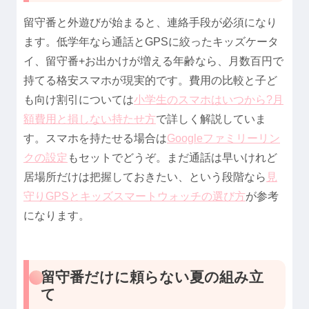
留守番と外遊びが始まると、連絡手段が必須になり
ます。低学年なら通話とGPSに絞ったキッズケータ
イ、留守番+お出かけが増える年齢なら、月数百円で
持てる格安スマホが現実的です。費用の比較と子ど
も向け割引については
小学生のスマホはいつから?月
額費用と損しない持たせ方
で詳しく解説していま
す。スマホを持たせる場合は
Googleファミリーリン
クの設定
もセットでどうぞ。まだ通話は早いけれど
居場所だけは把握しておきたい、という段階なら
見
守りGPSとキッズスマートウォッチの選び方
が参考
になります。
留守番だけに頼らない夏の組み立
て