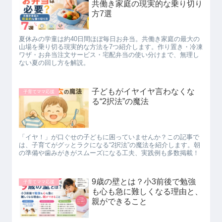
共働き家庭の現実的な乗り切り
方7選
夏休みの学童は約40日間ほぼ毎日お弁当。共働き家庭の最大の
山場を乗り切る現実的な方法を7つ紹介します。作り置き・冷凍
ワザ・お弁当注文サービス・宅配弁当の使い分けまで、無理し
ない夏の回し方を解説。
子どもがイヤイヤ言わなくな
子育てママ応援
る“2択法”の魔法
「イヤ！」が口ぐせの子どもに困っていませんか？この記事で
は、子育てがグッとラクになる“2択法”の魔法を紹介します。朝
の準備や歯みがきがスムーズになる工夫、実践例も多数掲載！
9歳の壁とは？小3前後で勉強
子育てママ応援
も心も急に難しくなる理由と、
親ができること