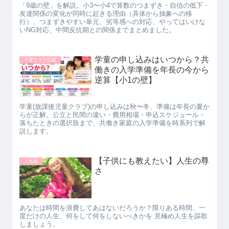
「9歳の壁」を解説。小3〜小4で算数のつまずき・自信の低下・
友達関係の変化が同時に起きる理由（具体から抽象への移
行）、つまずきやすい単元、劣等感への対応、やってはいけな
いNG対応、中間反抗期との関係までまとめました。
学童の申し込みはいつから？共
子育てママ応援
働きの入学準備を年長の今から
逆算【小1の壁】
学童(放課後児童クラブ)の申し込みは秋〜冬、準備は年長の夏か
らが正解。公立と民間の違い・費用相場・申込スケジュール・
落ちたときの選択肢まで、共働き家庭の入学準備を時系列で解
説します。
【子供にも教えたい】人生の尊
人生論
さ
あなたは時間を浪費してあはないだろうか？限りある時間、一
度だけの人生、何をして何をしないべきかを 見極め人生を謳歌
しましょう。