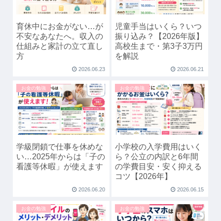
育休中にお金がない…が
児童手当はいくら？いつ
不安なあなたへ。収入の
振り込み？【2026年版】
仕組みと家計の立て直し
高校生まで・第3子3万円
方
を解説
2026.06.23
2026.06.21
お金の勉強
お金の勉強
学級閉鎖で仕事を休めな
小学校の入学費用はいく
い…2025年からは「子の
ら？公立の内訳と6年間
看護等休暇」が使えます
の学費目安・安く抑える
コツ【2026年】
2026.06.20
2026.06.15
お金の勉強
お金の勉強