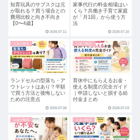
知育玩具のサブスクは元
家事代行の料金相場はい
が取れる？買う場合との
くら？共働き子育て家庭
費用比較と向き不向き
が「月1回」から使う方
【0〜4歳】
法
2026.07.11
2026.07.10
お金の勉強
お金の勉強
ランドセルの型落ち・ア
育休中にもらえるお金・
ウトレットはあり？半額
使える制度の完全ガイド
で買う方法と後悔しない
｜申請しないと損する給
ための注意点
付金まとめ
2026.07.08
2026.07.03
お金の勉強
お金の勉強