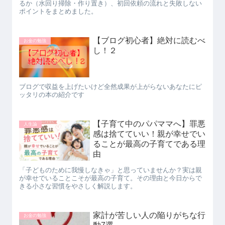
るか（水回り掃除・作り置き）、初回依頼の流れと失敗しない
ポイントをまとめました。
【ブログ初心者】絶対に読むべ
お金の勉強
し！２
ブログで収益を上げたいけど全然成果が上がらないあなたにピ
ッタリの本の紹介です
【子育て中のパパママへ】罪悪
人生論
感は捨てていい！親が幸せでい
ることが最高の子育てである理
由
「子どものために我慢しなきゃ」と思っていませんか？実は親
が幸せでいることこそが最高の子育て。その理由と今日からで
きる小さな習慣をやさしく解説します。
家計が苦しい人の陥りがちな行
お金の勉強