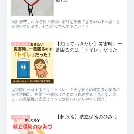
動7選
家計が苦しい方必見！確実に家計を改善できるやめるべきこと
が書いています。ぜひ読んでみて下さい＾＾
【知っておきたい】災害時、一
家族・家事
番困るのは「トイレ」だった！
災害時に一番困るのは「トイレ」？実は多くの被災者が語るの
が排泄問題。感染症や脱水リスクにも直結する「見えない備
え」の重要性と家庭でできる対策をわかりやすく紹介。
【超危険】積立保険のひみつ
お金の勉強