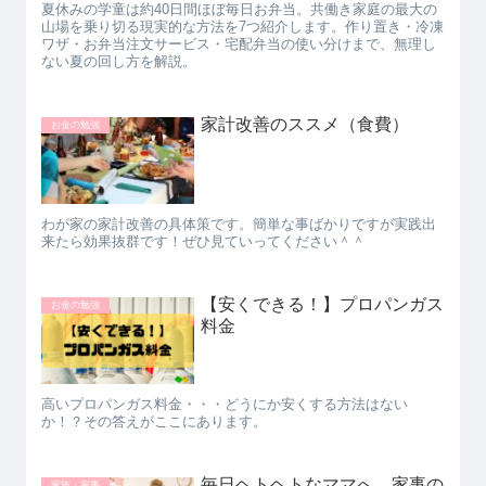
夏休みの学童は約40日間ほぼ毎日お弁当。共働き家庭の最大の
山場を乗り切る現実的な方法を7つ紹介します。作り置き・冷凍
ワザ・お弁当注文サービス・宅配弁当の使い分けまで、無理し
ない夏の回し方を解説。
家計改善のススメ（食費）
お金の勉強
わが家の家計改善の具体策です。簡単な事ばかりですが実践出
来たら効果抜群です！ぜひ見ていってください＾＾
【安くできる！】プロパンガス
お金の勉強
料金
高いプロパンガス料金・・・どうにか安くする方法はない
か！？その答えがここにあります。
毎日ヘトヘトなママへ。家事の
家族・家事