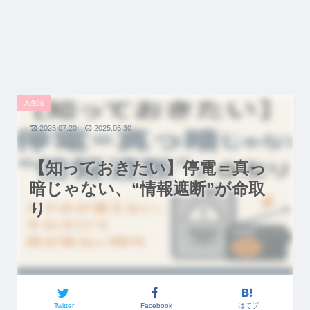
人生論
2025.07.20
2025.05.30
【知っておきたい】停電＝真っ
暗じゃない、“情報遮断”が命取
り
Twitter
Facebook
はてブ