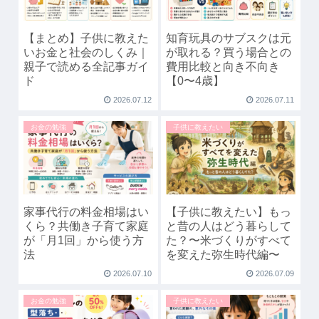
【まとめ】子供に教えた
知育玩具のサブスクは元
いお金と社会のしくみ｜
が取れる？買う場合との
親子で読める全記事ガイ
費用比較と向き不向き
ド
【0〜4歳】
2026.07.12
2026.07.11
お金の勉強
子供に教えたい
家事代行の料金相場はい
【子供に教えたい】もっ
くら？共働き子育て家庭
と昔の人はどう暮らして
が「月1回」から使う方
た？〜米づくりがすべて
法
を変えた弥生時代編〜
2026.07.10
2026.07.09
お金の勉強
子供に教えたい