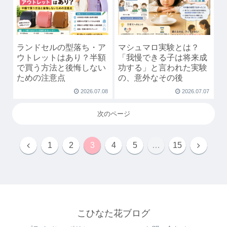
ランドセルの型落ち・ア
マシュマロ実験とは？
ウトレットはあり？半額
「我慢できる子は将来成
で買う方法と後悔しない
功する」と言われた実験
ための注意点
の、意外なその後
2026.07.08
2026.07.07
次のページ
1
2
3
4
5
…
15
こひなた花ブログ