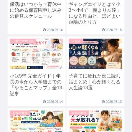
保活はいつから？育休中
ギャングエイジとは？小
に始める保育園申し込み
3〜小4で「親より友達」
の逆算スケジュール
になる理由と、ほどよい
距離のとり方
2026.07.16
2026.07.15
子育てママ応援
人生論
小1の壁 完全ガイド｜年
子育てに疲れた夜に読む
長の今から入学後までの
話まとめ｜心が軽くなる
「やることマップ」全13
人生論13選
記事
2026.07.14
2026.07.13
お金の勉強
お金の勉強