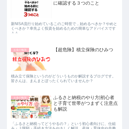
に確認する３つのこと
新NISA流行り始めているこのご時世で，始めるべきか？やめと
くべきか？幸先よく投資を始めるための簡単なアドバイスです
＾＾
【超危険】積立保険のひみつ
お金の勉強
積み立て保険というのがどういうものか解説するブログです。
皆さんは、まんまとぼったくられていませんか？
ふるさと納税のやり方|初心者
お金の勉強
と子育て世帯がつまずく注意点
も解説
「ふるさと納税ってどうやるの？」という初心者向けに、仕組
み・上限額・手続き方法をやさしく解説。産休・育休中や共働