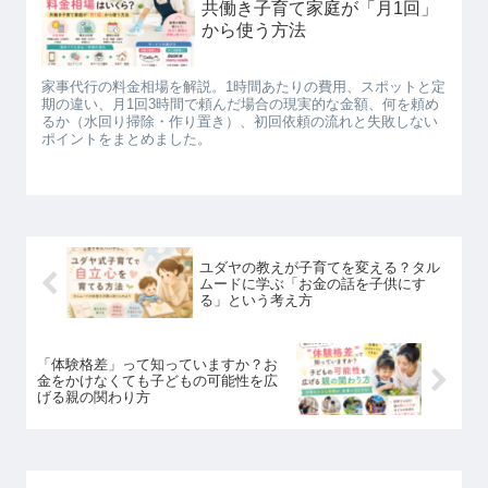
共働き子育て家庭が「月1回」
から使う方法
家事代行の料金相場を解説。1時間あたりの費用、スポットと定
期の違い、月1回3時間で頼んだ場合の現実的な金額、何を頼め
るか（水回り掃除・作り置き）、初回依頼の流れと失敗しない
ポイントをまとめました。
ユダヤの教えが子育てを変える？タル
ムードに学ぶ「お金の話を子供にす
る」という考え方
「体験格差」って知っていますか？お
金をかけなくても子どもの可能性を広
げる親の関わり方