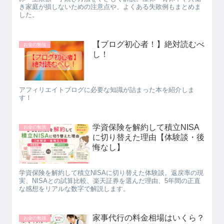
き家庭が損しないための注意点や、よくある失敗例もまとめま
した。
【ブログ初心者！】絶対読むべ
お金の勉強
し！
アフィリエイトブログに必要な知識が詰まった本を紹介しま
す！
学資保険を解約して積立NISA
お金の勉強
に切り替えた理由【体験談・後
悔なし】
学資保険を解約して積立NISAに切り替えた体験談。返戻率の現
実、NISAとの試算比較、楽天証券を選んだ理由、5年間の正直
な感想をリアルな数字で解説します。
家事代行の料金相場はいくら？
お金の勉強