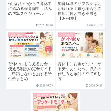
保活はいつから？育休中
知育玩具のサブスクは元
に始める保育園申し込み
が取れる？買う場合との
の逆算スケジュール
費用比較と向き不向き
【0〜4歳】
2026.07.16
2026.07.11
お金の勉強
お金の勉強
育休中にもらえるお金・
育休中にお金がない…が
使える制度の完全ガイド
不安なあなたへ。収入の
｜申請しないと損する給
仕組みと家計の立て直し
付金まとめ
方
2026.07.03
2026.06.23
お金の勉強