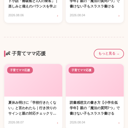
ド小話「難破船と3人の乗客」｜
学年】親の「魔法の質問7つ」で
楽しみと備えのバランスを学ぶ
書けない子もスラスラ書ける
›
›
2026.08.06
2026.08.04
👶 子育てママ応援
もっと見る →
子育てママ応援
子育てママ応援
夏休み明けに「学校行きたくな
読書感想文の書き方【小学生低
い」と言われたら｜行き渋りの
学年】親の「魔法の質問7つ」で
サインと親の対応チェックリス
書けない子もスラスラ書ける
ト
›
›
2026.08.07
2026.08.04