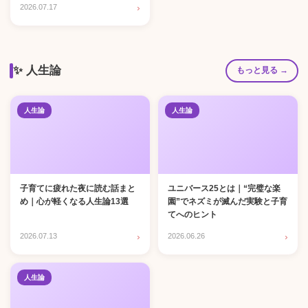
›
2026.07.17
✨ 人生論
もっと見る →
人生論
人生論
子育てに疲れた夜に読む話まと
ユニバース25とは｜“完璧な楽
め｜心が軽くなる人生論13選
園”でネズミが滅んだ実験と子育
てへのヒント
›
›
2026.07.13
2026.06.26
人生論