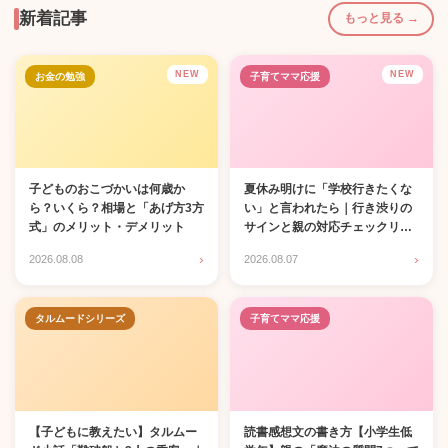
新着記事
もっと見る →
NEW
NEW
お金の勉強
子育てママ応援
子どものおこづかいは何歳か
夏休み明けに「学校行きたくな
ら？いくら？相場と「あげ方3方
い」と言われたら｜行き渋りの
式」のメリット・デメリット
サインと親の対応チェックリス
ト
›
›
2026.08.08
2026.08.07
タルムードシリーズ
子育てママ応援
【子どもに教えたい】タルムー
読書感想文の書き方【小学生低