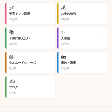
👶
💰
›
›
子育てママ応援
お金の勉強
55記事
64記事
📚
✨
›
›
子供に教えたい
人生論
28記事
28記事
📖
🏡
›
›
タルムードシリーズ
家族・家事
8記事
25記事
✍️
›
ブログ
4記事