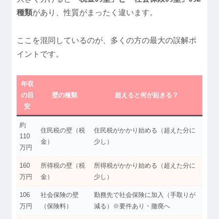
種類
があり、性質がまったく違います。
ここを混同しているのが、多くの方の最大の誤解ポ
イントです。
年収
の目
壁の種類
超えると何が起きる？
安
約
住民税の壁（税
住民税がかかり始める（超えた分に
110
金）
少し）
万円
160
所得税の壁（税
所得税がかかり始める（超えた分に
万円
金）
少し）
106
社会保険の壁
勤務先で社会保険に加入（手取りが
万円
（保険料）
減る）※要件あり・撤廃へ