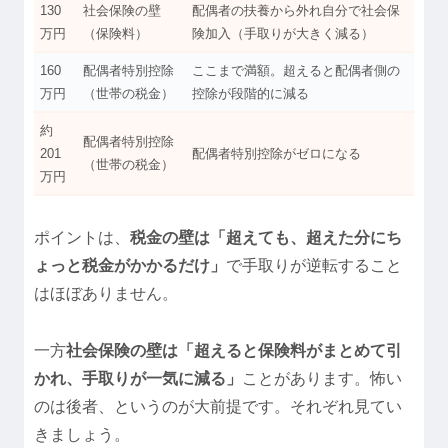
130
社会保険の壁
配偶者の扶養から外れ自分で社会保
万円
（保険料）
険加入（手取りが大きく減る）
160
配偶者特別控除
ここまで満額。超えると配偶者側の
万円
（世帯の税金）
控除が段階的に減る
約
配偶者特別控除
201
配偶者特別控除がゼロになる
（世帯の税金）
万円
ポイントは、
税金の壁は「超えても、超えた分にち
ょっと税金がかかるだけ」
で手取りが逆転すること
はほぼありません。
一方
社会保険の壁は「超えると保険料がまとめて引
かれ、手取りが一気に減る」
ことがあります。怖い
のは後者、というのが大前提です。それぞれ見てい
きましょう。