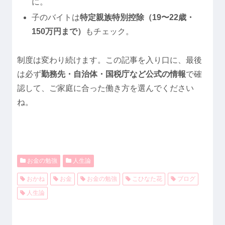
に。
子のバイトは
特定親族特別控除（19〜22歳・
150万円まで）
もチェック。
制度は変わり続けます。この記事を入り口に、最後
は必ず
勤務先・自治体・国税庁など公式の情報
で確
認して、ご家庭に合った働き方を選んでください
ね。
お金の勉強
人生論
おかね
お金
お金の勉強
こひなた花
ブログ
人生論