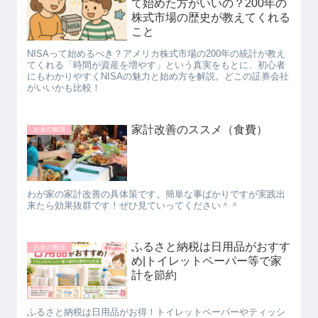
て始めた方がいいの？200年の
株式市場の歴史が教えてくれる
こと
NISAって始めるべき？アメリカ株式市場の200年の統計が教え
てくれる「時間が資産を増やす」という真実をもとに、初心者
にもわかりやすくNISAの魅力と始め方を解説。どこの証券会社
がいいかも比較！
家計改善のススメ（食費）
お金の勉強
わが家の家計改善の具体策です。簡単な事ばかりですが実践出
来たら効果抜群です！ぜひ見ていってください＾＾
ふるさと納税は日用品がおすす
お金の勉強
め|トイレットペーパー等で家
計を節約
ふるさと納税は日用品がお得！トイレットペーパーやティッシ