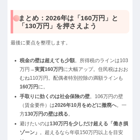
まとめ：2026年は「160万円」と
「130万円」を押さえよう
最後に要点を整理します。
税金の壁は超えても少額
。所得税のラインは103
万円→
実質160万円
に大幅アップ。住民税はおお
むね110万円。配偶者特別控除の満額ラインも
160万円
に。
手取りに効くのは社会保険の壁
。106万円の壁
（賃金要件）は
2026年10月をめどに撤廃へ
。一
方
130万円の壁は残る
。
避けたいのは
130万円を少しだけ超える「働き損
ゾーン」
。超えるなら年収150万円以上を目安